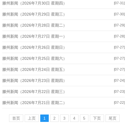
滕州新闻（2026年7月30日 星期四）
[07-31]
滕州新闻（2026年7月29日 星期三）
[07-30]
滕州新闻（2026年7月28日 星期二）
[07-29]
滕州新闻（2026年7月27日 星期一）
[07-28]
滕州新闻（2026年7月26日 星期日）
[07-27]
滕州新闻（2026年7月25日 星期六）
[07-27]
滕州新闻（2026年7月24日 星期五）
[07-27]
滕州新闻（2026年7月23日 星期四）
[07-24]
滕州新闻（2026年7月22日 星期三）
[07-23]
滕州新闻（2026年7月21日 星期二）
[07-22]
首页
上页
1
2
3
4
5
下页
尾页