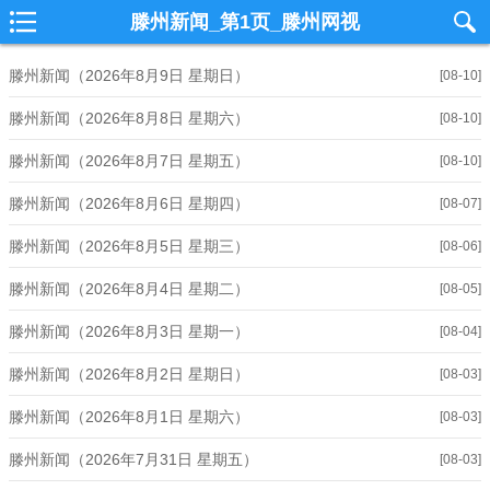
滕州新闻_第1页_滕州网视
滕州新闻（2026年8月9日 星期日）
[08-10]
滕州新闻（2026年8月8日 星期六）
[08-10]
滕州新闻（2026年8月7日 星期五）
[08-10]
滕州新闻（2026年8月6日 星期四）
[08-07]
滕州新闻（2026年8月5日 星期三）
[08-06]
滕州新闻（2026年8月4日 星期二）
[08-05]
滕州新闻（2026年8月3日 星期一）
[08-04]
滕州新闻（2026年8月2日 星期日）
[08-03]
滕州新闻（2026年8月1日 星期六）
[08-03]
滕州新闻（2026年7月31日 星期五）
[08-03]